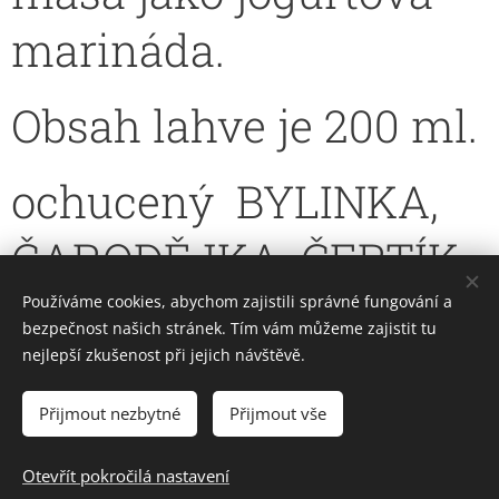
marináda.
Obsah lahve je 200 ml.
ochucený BYLINKA,
ČARODĚJKA, ČERTÍK
Používáme cookies, abychom zajistili správné fungování a
bezpečnost našich stránek. Tím vám můžeme zajistit tu
nejlepší zkušenost při jejich návštěvě.
Přijmout nezbytné
Přijmout vše
FARMA KEJKLÍČEK
Všechna práva vyhrazena 2022
Otevřít pokročilá nastavení
Vytvořeno službou
Webnode
Cookies