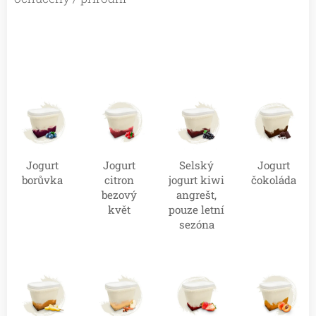
Jogurt
Jogurt
Selský
Jogurt
borůvka
citron
jogurt kiwi
čokoláda
bezový
angrešt,
květ
pouze letní
sezóna