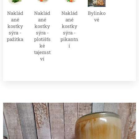
Naklád
Naklád
Naklád
Bylinko
ané
ané
ané
vé
kostky
kostky
kostky
sýra -
sýra -
sýra -
pažitka
plotišťs
pikantn
ké
í
tajemst
ví