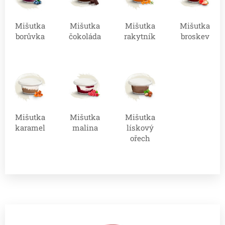
Mišutka
Mišutka
Mišutka
Mišutka
borůvka
čokoláda
rakytník
broskev
Mišutka
Mišutka
Mišutka
karamel
malina
lískový
ořech