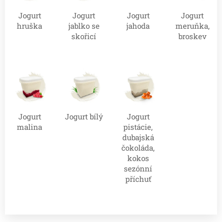
Jogurt
Jogurt
Jogurt
Jogurt
hruška
jablko se
jahoda
meruňka,
skořicí
broskev
Jogurt
Jogurt bílý
Jogurt
malina
pistácie,
dubajská
čokoláda,
kokos
sezónní
příchuť