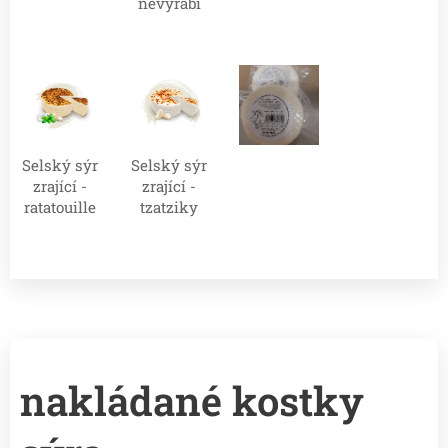
nevyrábí
Selský sýr
Selský sýr
zrající -
zrající -
ratatouille
tzatziky
nakládané kostky