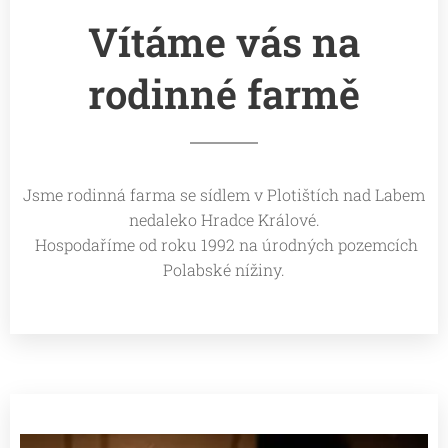
Vítáme vás na
rodinné farmě
Jsme rodinná farma se sídlem v Plotištích nad Labem
nedaleko Hradce Králové.
Hospodaříme od roku 1992 na úrodných pozemcích
Polabské nížiny.