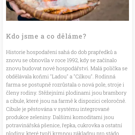
Kdo jsme a co děláme?
Historie hospodaření sahá do dob prapředků a
znovu se obnovila v roce 1992, kdy se začínalo
znovu budovat nové hospodářství. Malá políčka se
obdělávala koňmi "Ladou" a "Cilkou". Rodinná
farma se postupně rozrůstala o nová pole, stroje i
členy rodiny. Stěžejními plodinami jsou brambory
a cibule, které jsou na farmě k dispozici celoročně.
Cibule je pěstována v systému integrované
produkce zeleniny. Dalšími komoditami jsou
potravinářská pšenice, řepka, cukrovka a ostatní
plodiny, které tvoří krmnou základnu pro stádo