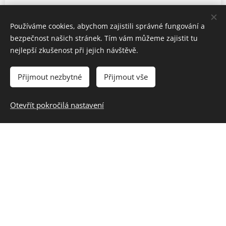
Živočišná výroba
Používáme cookies, abychom zajistili správné fungování a
bezpečnost našich stránek. Tím vám můžeme zajistit tu
Naše rodinná farma Vám nabízí velký výběr
nejlepší zkušenost při jejich návštěvě.
mléčných produktů ať s příchutí nebo bez ní.
Vyrábíme jogurty, sýry, mléko, kefír, tvaroh,
Přijmout nezbytné
Přijmout vše
nakládané sýry,...
Otevřít pokročilá nastavení